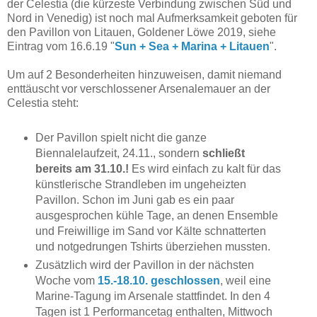
der Celestia (die kürzeste Verbindung zwischen Süd und
Nord in Venedig) ist noch mal Aufmerksamkeit geboten für
den Pavillon von Litauen, Goldener Löwe 2019, s
iehe
Eintrag vom 16.6.19 "
Sun + Sea + Marina + Litauen
".
Um auf 2 Besonderheiten hinzuweisen, damit niemand
enttäuscht vor verschlossener Arsenalemauer an der
Celestia steht:
Der Pavillon spielt nicht die ganze
Biennalelaufzeit, 24.11., sondern
schließt
bereits am 31.10.!
Es wird einfach zu kalt für das
künstlerische Strandleben im ungeheizten
Pavillon. Schon im Juni gab es ein paar
ausgesprochen kühle Tage, an denen Ensemble
und Freiwillige im Sand vor Kälte schnatterten
und notgedrungen Tshirts überziehen mussten.
Zusätzlich wird der Pavillon in der nächsten
Woche vom
15.-18.10. geschlossen
, weil eine
Marine-Tagung im Arsenale stattfindet. In den 4
Tagen ist 1 Performancetag enthalten, Mittwoch