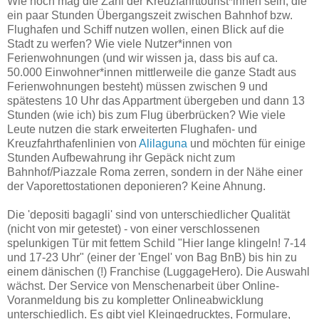
Wie hoch mag die Zahl der Kreuzfahrttourist*innen sein, die
ein paar Stunden Übergangszeit zwischen Bahnhof bzw.
Flughafen und Schiff nutzen wollen, einen Blick auf die
Stadt zu werfen? Wie viele Nutzer*innen von
Ferienwohnungen (und wir wissen ja, dass bis auf ca.
50.000 Einwohner*innen mittlerweile die ganze Stadt aus
Ferienwohnungen besteht) müssen zwischen 9 und
spätestens 10 Uhr das Appartment übergeben und dann 13
Stunden (wie ich) bis zum Flug überbrücken? Wie viele
Leute nutzen die stark erweiterten Flughafen- und
Kreuzfahrthafenlinien von
Alilaguna
und möchten für einige
Stunden Aufbewahrung ihr Gepäck nicht zum
Bahnhof/Piazzale Roma zerren, sondern in der Nähe einer
der Vaporettostationen deponieren? Keine Ahnung.
Die 'depositi bagagli' sind von unterschiedlicher Qualität
(nicht von mir getestet) - von einer verschlossenen
spelunkigen Tür mit fettem Schild "Hier lange klingeln! 7-14
und 17-23 Uhr" (einer der 'Engel' von Bag BnB) bis hin zu
einem dänischen (!) Franchise (LuggageHero). Die Auswahl
wächst. Der Service von Menschenarbeit über Online-
Voranmeldung bis zu kompletter Onlineabwicklung
unterschiedlich. Es gibt viel Kleingedrucktes, Formulare,