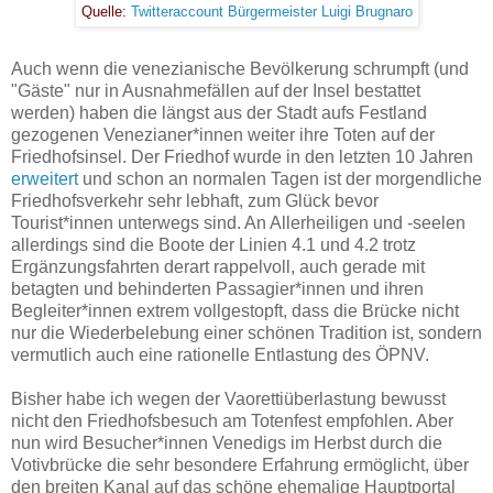
Quelle:
Twitteraccount Bürgermeister Luigi Brugnaro
Auch wenn die venezianische Bevölkerung schrumpft (und
"Gäste" nur in Ausnahmefällen auf der Insel bestattet
werden) haben die längst aus der Stadt aufs Festland
gezogenen Venezianer*innen weiter ihre Toten auf der
Friedhofsinsel. Der Friedhof wurde in den letzten 10 Jahren
erweitert
und schon an normalen Tagen ist der morgendliche
Friedhofsverkehr sehr lebhaft, zum Glück bevor
Tourist*innen unterwegs sind. An Allerheiligen und -seelen
allerdings sind die Boote der Linien 4.1 und 4.2 trotz
Ergänzungsfahrten derart rappelvoll, auch gerade mit
betagten und behinderten Passagier*innen und ihren
Begleiter*innen extrem vollgestopft, dass die Brücke nicht
nur die Wiederbelebung einer schönen Tradition ist, sondern
vermutlich auch eine rationelle Entlastung des ÖPNV.
Bisher habe ich wegen der Vaorettiüberlastung bewusst
nicht den Friedhofsbesuch am Totenfest empfohlen. Aber
nun wird
Besucher*innen Venedigs im Herbst durch die
Votivbrücke die sehr besondere Erfahrung ermöglicht, über
den breiten Kanal auf das schöne ehemalige Hauptportal