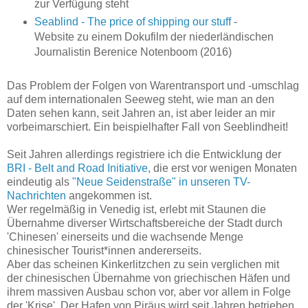
zur Verfügung steht
Seablind - The price of shipping our stuff
-
Website zu einem Dokufilm der niederländischen
Journalistin Berenice Notenboom (2016)
Das Problem der Folgen von Warentransport und -umschlag
auf dem internationalen Seeweg steht, wie man an den
Daten sehen kann, seit Jahren an, ist aber leider an mir
vorbeimarschiert. Ein beispielhafter Fall von Seeblindheit!
Seit Jahren allerdings registriere ich die Entwicklung der
BRI - Belt and Road Initiative
, die erst vor wenigen Monaten
eindeutig als
"Neue Seidenstraße"
in unseren TV-
Nachrichten
angekommen ist.
Wer regelmäßig in Venedig ist, erlebt mit Staunen die
Übernahme diverser Wirtschaftsbereiche der Stadt durch
'Chinesen' einerseits und die wachsende Menge
chinesischer Tourist*innen andererseits.
Aber das scheinen Kinkerlitzchen zu sein verglichen mit
der
chinesischen Übernahme von griechischen Häfen und
ihrem massiven Ausbau schon vor, aber vor allem in Folge
der 'Krise'. Der Hafen von Piräus wird seit Jahren betrieben