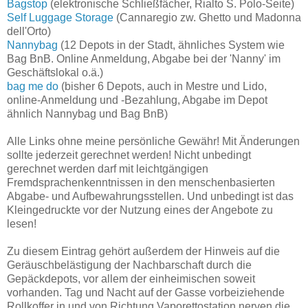
Bagstop
(elektronische Schließfächer, Rialto S. Polo-Seite)
Self Luggage Storage
(Cannaregio zw. Ghetto und Madonna
dell'Orto)
Nannybag
(12 Depots in der Stadt, ähnliches System wie
Bag BnB. Online Anmeldung, Abgabe bei der 'Nanny' im
Geschäftslokal o.ä.)
bag me do
(bisher 6 Depots, auch in Mestre und Lido,
online-Anmeldung und -Bezahlung, Abgabe im Depot
ähnlich Nannybag und Bag BnB)
Alle Links ohne meine persönliche Gewähr! Mit Änderungen
sollte jederzeit gerechnet werden! Nicht unbedingt
gerechnet werden darf mit leichtgängigen
Fremdsprachenkenntnissen in den menschenbasierten
Abgabe- und Aufbewahrungsstellen. Und unbedingt ist das
Kleingedruckte vor der Nutzung eines der Angebote zu
lesen!
Zu diesem Eintrag gehört außerdem der Hinweis auf die
Geräuschbelästigung der Nachbarschaft durch die
Gepäckdepots, vor allem der einheimischen soweit
vorhanden. Tag und Nacht auf der Gasse vorbeiziehende
Rollkoffer in und von Richtung Vaporettostation nerven die