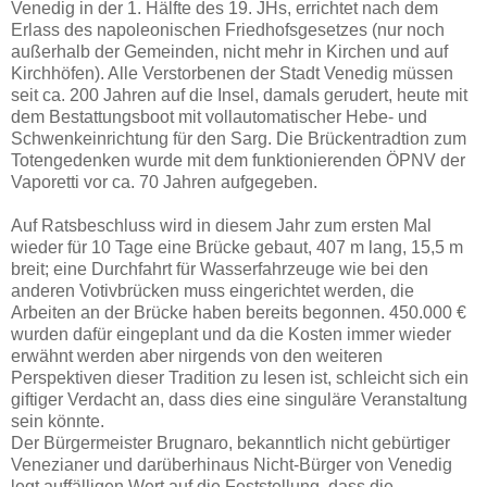
Venedig in der 1. Hälfte des 19. JHs, errichtet nach dem
Erlass des napoleonischen Friedhofsgesetzes (nur noch
außerhalb der Gemeinden, nicht mehr in Kirchen und auf
Kirchhöfen). Alle Verstorbenen der Stadt Venedig müssen
seit ca. 200 Jahren auf die Insel, damals gerudert, heute mit
dem Bestattungsboot mit vollautomatischer Hebe- und
Schwenkeinrichtung für den Sarg. Die Brückentradtion zum
Totengedenken wurde mit dem funktionierenden ÖPNV der
Vaporetti vor ca. 70 Jahren aufgegeben.
Auf Ratsbeschluss wird in diesem Jahr zum ersten Mal
wieder für 10 Tage eine Brücke gebaut, 407 m lang, 15,5 m
breit;
eine Durchfahrt für Wasserfahrzeuge wie bei den
anderen Votivbrücken muss eingerichtet werden, die
Arbeiten an der Brücke haben bereits begonnen.
450.000 €
wurden dafür eingeplant und da die Kosten immer wieder
erwähnt werden aber
nirgends von den weiteren
Perspektiven dieser Tradition zu lesen ist, schleicht sich ein
giftiger Verdacht an, dass dies eine singuläre Veranstaltung
sein könnte.
D
er Bürgermeister Brugnaro, bekanntlich nicht gebürtiger
Venezianer und darüberhinaus Nicht-Bürger von Venedig
legt auffälligen Wert auf die Feststellung, dass die